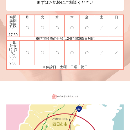
まずはお気軽にご相談ください
時間
月
火
水
木
金
土
日
訪問
診療
8:30
〇
〇
〇
〇
〇
／
／
~
17:30
※訪問診療の往診は24時間365日対応
一般
外来
(予約
制)
〇
〇
〇
〇
〇
／
／
8:30
～
9:30
※休診日：土曜・日曜・祝日